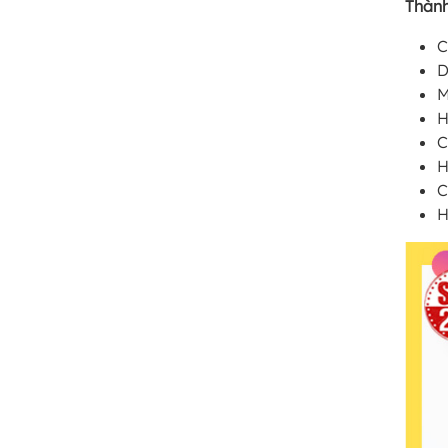
Thành
C
D
M
H
C
H
C
H