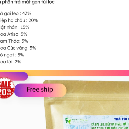
 phần trà mát gan túi lọc
à gai leo : 43%
iệp hạ châu : 20%
ật nhân : 15%
oa Atiso: 5%
am Thảo: 5%
oa Cúc vàng: 5%
ỏ ngọt : 5%
oa lài: 2%