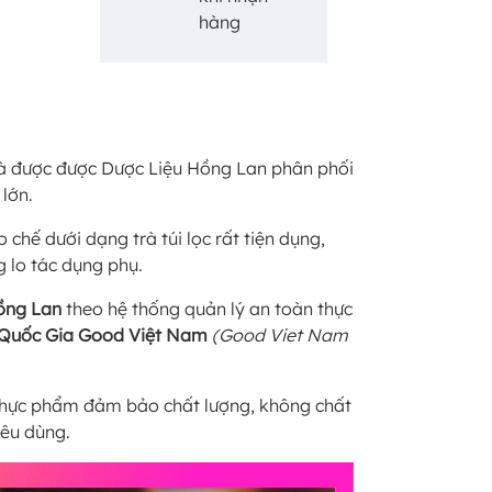
hàng
à được được Dược Liệu Hồng Lan phân phối
lớn.
hế dưới dạng trà túi lọc rất tiện dụng,
 lo tác dụng phụ.
ồng Lan
theo hệ thống quản lý an toàn thực
 Quốc Gia Good Việt Nam
(Good Viet Nam
p thực phẩm đảm bảo chất lượng, không chất
iêu dùng.