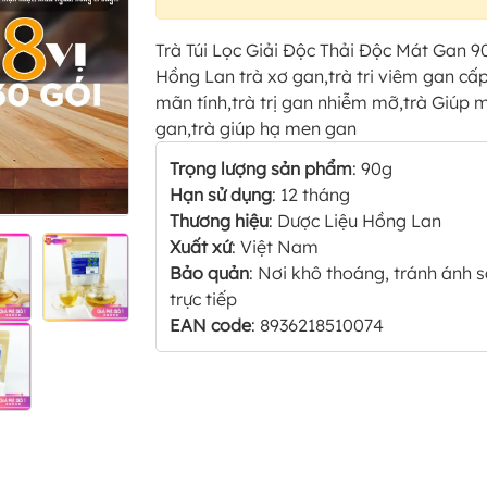
Trà Túi Lọc Giải Độc Thải Độc Mát Gan 9
Hồng Lan trà xơ gan,trà tri viêm gan cấ
mãn tính,trà trị gan nhiễm mỡ,trà Giúp 
gan,trà giúp hạ men gan
Trọng lượng sản phẩm
: 90g
Hạn sử dụng
: 12 tháng
Thương hiệu
: Dược Liệu Hồng Lan
Xuất xứ
: Việt Nam
Bảo quản
: Nơi khô thoáng, tránh ánh 
trực tiếp
EAN code
: 8936218510074