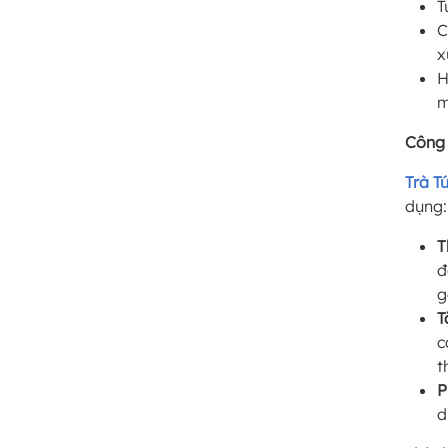
T
C
x
H
m
Công 
Trà T
dụng:
T
đ
g
T
c
t
P
d