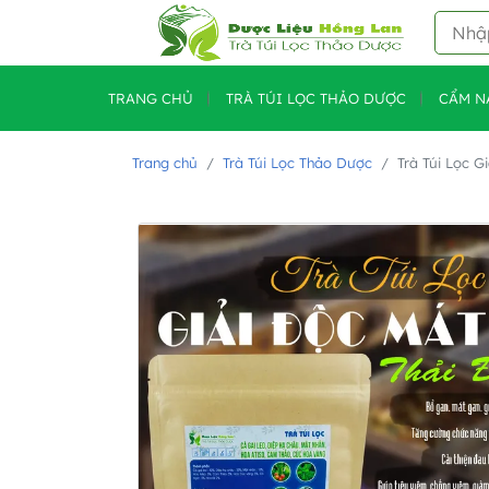
TRANG CHỦ
TRÀ TÚI LỌC THẢO DƯỢC
CẨM N
Trang chủ
Trà Túi Lọc Thảo Dược
Trà Túi Lọc G