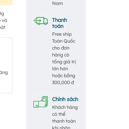
Nam
0g
Thanh
p và
toán
mát
Free ship
Toàn Quốc
cho đơn
hàng có
tổng giá trị
lớn hơn
sáng
hoặc bằng
300,000 đ
Chính sách
Khách hàng
có thể
thanh toán
khi nhận