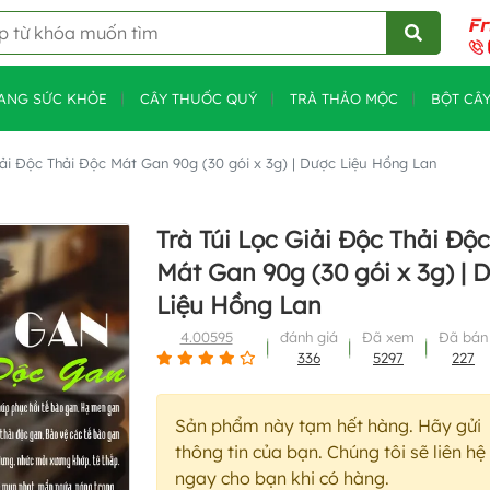
ANG SỨC KHỎE
CÂY THUỐC QUÝ
TRÀ THẢO MỘC
BỘT CÂ
iải Độc Thải Độc Mát Gan 90g (30 gói x 3g) | Dược Liệu Hồng Lan
Trà Túi Lọc Giải Độc Thải Độc
Mát Gan 90g (30 gói x 3g) | 
Liệu Hồng Lan
4.00595
đánh giá
Đã xem
Đã bán
336
5297
227
Sản phẩm này tạm hết hàng. Hãy gửi
thông tin của bạn. Chúng tôi sẽ liên hệ
ngay cho bạn khi có hàng.