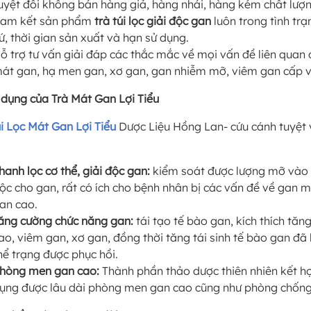
uyệt đối không bán hàng giả, hàng nhái, hàng kém chất lượ
am kết sản phẩm
trà túi lọc giải độc gan
luôn trong tình tr
ứ, thời gian sản xuất và hạn sử dụng.
ỗ trợ tư vấn giải đáp các thắc mắc về mọi vấn đề liên quan
át gan, hạ men gan, xơ gan, gan nhiễm mỡ, viêm gan cấp 
dụng của Trà Mát Gan Lợi Tiểu
úi Lọc Mát Gan Lợi Tiểu
Dược Liệu Hồng Lan- cứu cánh tuyệt v
hanh lọc cơ thể, giải độc gan:
kiểm soát được lượng mỡ vào t
ộc cho gan, rất có ích cho bệnh nhân bị các vấn đề về gan 
an cao.
ăng cường chức năng gan:
tái tạo tế bào gan, kích thích tăng
ao, viêm gan, xơ gan, đồng thời tăng tái sinh tế bào gan đã
hể trạng được phục hồi.
hòng men gan cao:
Thành phần thảo dược thiên nhiên kết hợ
ụng được lâu dài phòng men gan cao cũng như phòng chống