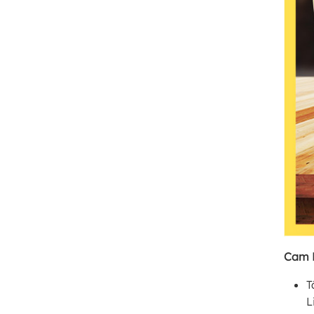
Cam 
T
L