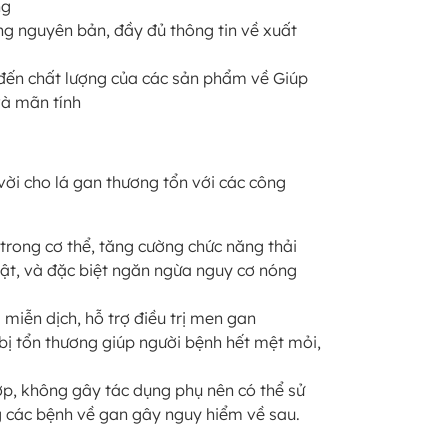
ng
ạng nguyên bản, đầy đủ thông tin về xuất
 đến chất lượng của các sản phẩm về Giúp
và mãn tính
ời cho lá gan thương tổn với các công
rong cơ thể, tăng cường chức năng thải
mật, và đặc biệt ngăn ngừa nguy cơ nóng
 miễn dịch, hỗ trợ điều trị men gan
 bị tổn thương giúp người bệnh hết mệt mỏi,
p, không gây tác dụng phụ nên có thể sử
 các bệnh về gan gây nguy hiểm về sau.