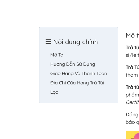
Mô 
Nội dung chính
Trà t
Mô Tả
sỉ/lẻ
Hướng Dẫn Sử Dụng
Trà T
Giao Hàng Và Thanh Toán
thơm 
Địa Chỉ Cửa Hàng Trà Túi
Trà t
Lọc
phẩ
Certi
Đồng 
bảo q