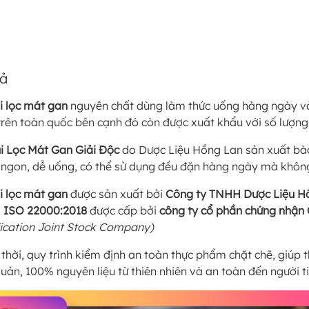
tả
úi lọc mát gan
nguyên chất dùng làm thức uống hàng ngày v
 trên toàn quốc bên cạnh đó còn được xuất khẩu với số lượng 
úi Lọc Mát Gan Giải Độc
do Dược Liệu Hồng Lan sản xuất bào c
ngon, dễ uống, có thể sử dụng đều đặn hàng ngày mà không
úi lọc mát gan
được sản xuất bởi
Công ty TNHH Dược Liệu H
m
ISO 22000:2018
được cấp bởi
công ty cổ phần chứng nhận
fication Joint Stock Company)
thời, quy trình kiểm định an toàn thực phẩm chặt chẽ, giú
uản, 100% nguyên liệu từ thiên nhiên và an toàn đến người t