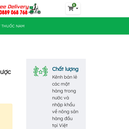
0
Y THUỐC NAM
Chất lượng
Dược
Kênh bán lẻ
các mặt
hàng trong
nước và
nhập khẩu
về nông sản
hàng đầu
tại Việt