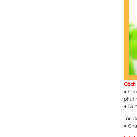
Cách
● Cho
phút 
● Dùn
Tác d
● Chư