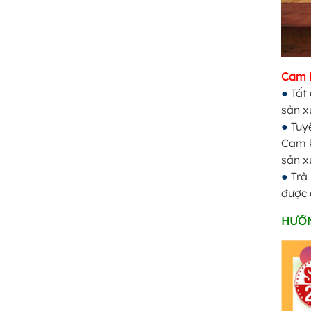
Cam K
●
Tất 
sản x
●
Tuyệ
Cam k
sản x
●
Trà 
được 
HƯỚN