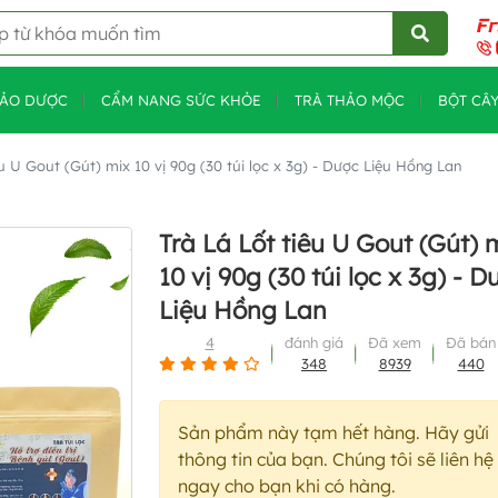
HẢO DƯỢC
CẨM NANG SỨC KHỎE
TRÀ THẢO MỘC
BỘT CÂ
êu U Gout (Gút) mix 10 vị 90g (30 túi lọc x 3g) - Dược Liệu Hồng Lan
Trà Lá Lốt tiêu U Gout (Gút) 
10 vị 90g (30 túi lọc x 3g) - D
Liệu Hồng Lan
4
đánh giá
Đã xem
Đã bán
348
8939
440
Sản phẩm này tạm hết hàng. Hãy gửi
thông tin của bạn. Chúng tôi sẽ liên hệ
ngay cho bạn khi có hàng.