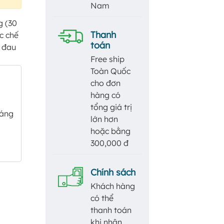
Nam
g (30
Thanh
c chế
toán
, đau
Free ship
Toàn Quốc
cho đơn
hàng có
tổng giá trị
sáng
lớn hơn
hoặc bằng
300,000 đ
Chính sách
Khách hàng
có thể
thanh toán
khi nhận