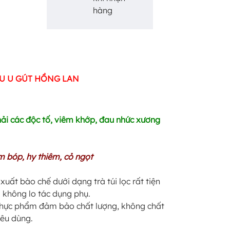
hàng
IÊU U GÚT HỒNG LAN
thải các độc tố, viêm khớp, đau nhức xương
ầm bóp, hy thiêm, cỏ ngọt
uất bào chế dưới dạng trà túi lọc rất tiện
 không lo tác dụng phụ.
p thực phẩm đảm bảo chất lượng, không chất
iêu dùng.