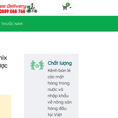
0
Y THUỐC NAM
mix
Chất lượng
ược
Kênh bán lẻ
các mặt
hàng trong
nước và
nhập khẩu
về nông sản
hàng đầu
tại Việt