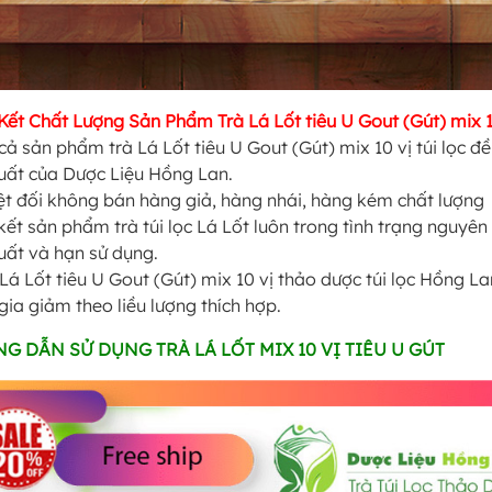
ết Chất Lượng Sản Phẩm Trà Lá Lốt tiêu U Gout (Gút) mix 1
cả sản phẩm trà Lá Lốt tiêu U Gout (Gút) mix 10 vị túi lọc 
uất của Dược Liệu Hồng Lan.
t đối không bán hàng giả, hàng nhái, hàng kém chất lượng
ết sản phẩm trà túi lọc Lá Lốt luôn trong tình trạng nguyên 
uất và hạn sử dụng.
Lá Lốt tiêu U Gout (Gút) mix 10 vị thảo dược túi lọc Hồng La
gia giảm theo liều lượng thích hợp.
G DẪN SỬ DỤNG TRÀ LÁ LỐT MIX 10 VỊ TIÊU U GÚT