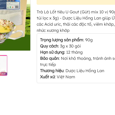
Trà Lá Lốt tiêu U Gout (Gút) mix 10 vị 90
túi lọc x 3g) - Dược Liệu Hồng Lan giúp Ứ
các Acid uric, thải các độc tố, viêm khớp
nhức xương khớp
Trọng lượng sản phẩm
: 90g
Quy cách
: 3g x 30 gói
Hạn sử dụng
: 12 tháng
Bảo quản
: Nơi khô thoáng, tránh ánh 
trực tiếp
Thương hiệu
: Dược Liệu Hồng Lan
Xuất xứ
: Việt Nam