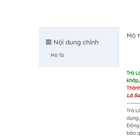
Mô 
Nội dung chính
Mô Tả
Trà L
khớp,.
Thàn
Lá Sa
-------
Trà L
dụng,
Đồng 
bảo q