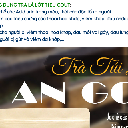
 DỤNG TRÀ LÁ LỐT TIÊU GOUT
:
chế các Acid uric trong máu, thải các độc tố ra ngoài
m các triệu chứng của thoái hóa khớp, viêm khớp, đau nhức 
p.
 cho người bị viêm thoái hóa khớp, đau mỏi vai gáy, đau lư
người bị gút và viêm đa khớp,…