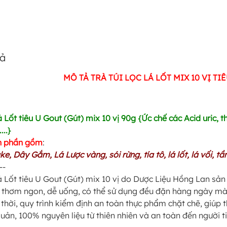
tả
MÔ TẢ TRÀ TÚI LỌC LÁ LỐT MIX 10 VỊ T
á Lốt tiêu U Gout (Gút) mix 10 vị 90g {Ức chế các Acid uric, 
...}
h phần gồm
:
ke, Dây Gắm, Lá Lược vàng, sói rừng, tía tô, lá lốt, lá vối, t
--
á Lốt tiêu U Gout (Gút) mix 10 vị do Dược Liệu Hồng Lan sản x
 thơm ngon, dễ uống, có thể sử dụng đều đặn hàng ngày mà
thời, quy trình kiểm định an toàn thực phẩm chặt chẽ, giú
uản, 100% nguyên liệu từ thiên nhiên và an toàn đến người t