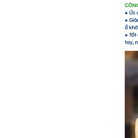
CÔNG
● Ức 
● Giả
ổ khớ
● Tốt
tay, 