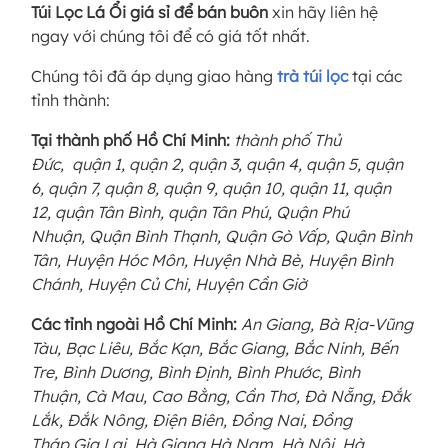
Túi Lọc Lá Ổi giá sỉ để bán buôn
xin hãy liên hệ
ngay với chúng tôi để có giá tốt nhất.
Chúng tôi đã áp dụng giao hàng
trà túi lọc
tại các
tỉnh thành:
Tại thành phố Hồ Chí Minh:
thành phố Thủ
Đức, quận 1, quận 2, quận 3, quận 4, quận 5, quận
6, quận 7, quận 8, quận 9, quận 10, quận 11, quận
12, quận Tân Bình, quận Tân Phú, Quận Phú
Nhuận, Quận Bình Thạnh, Quận Gò Vấp, Quận Bình
Tân, Huyện Hóc Môn, Huyện Nhà Bè, Huyện Bình
Chánh, Huyện Củ Chi, Huyện Cần Giờ
Các tỉnh ngoài Hồ Chí Minh:
An Giang, Bà Rịa-Vũng
Tàu, Bạc Liêu, Bắc Kạn, Bắc Giang, Bắc Ninh, Bến
Tre, Bình Dương, Bình Định, Bình Phước, Bình
Thuận, Cà Mau, Cao Bằng, Cần Thơ, Đà Nẵng, Đắk
Lắk, Đắk Nông, Điện Biên, Đồng Nai, Đồng
Tháp,Gia Lai, Hà Giang,Hà Nam, Hà Nội, Hà