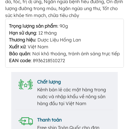
da, tóc, trị dị ứng, Ngăn ngừa bệnh tiểu đường, Ổn định
lượng đường trong máu, Ngăn ngừa ung thư, Tốt cho
sức khỏe tim mạch, chữa tiêu chảy
Trọng lượng sản phẩm
: 90g
Hạn sử dụng
: 12 tháng
Thương hiệu
: Dược Liệu Hồng Lan
Xuất xứ
: Việt Nam
Bảo quản
: Nơi khô thoáng, tránh ánh sáng trực tiếp
EAN code
: 8936218510272
Chất lượng
Kênh bán lẻ các mặt hàng trong
nước và nhập khẩu về nông sản
hàng đầu tại Việt Nam
Thanh toán
Free ship Toàn Quốc cho đơn