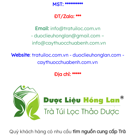
MST: **********
ĐT/Zalo: ***
Email:
info@tratuiloc.com.vn
-
duoclieuhonglan@gmail.com
–
info@caythuocchuabenh.com.vn
Website
: tratuiloc.com.vn - duoclieuhonglan.com -
caythuocchuabenh.com.vn
Địa chỉ: *****
Quý khách hàng có nhu cầu
tìm nguồn cung cấp Trà