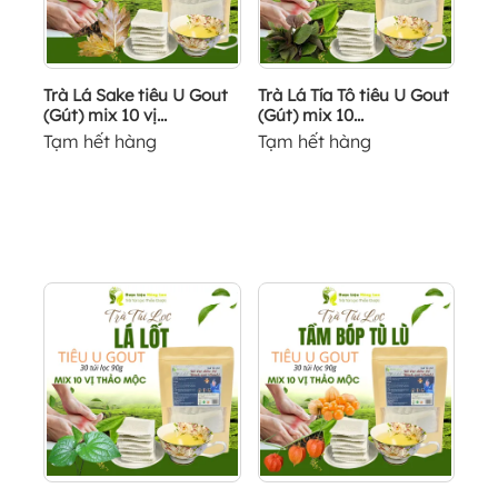
Trà Lá Sake tiêu U Gout
Trà Lá Tía Tô tiêu U Gout
(Gút) mix 10 vị...
(Gút) mix 10...
Tạm hết hàng
Tạm hết hàng