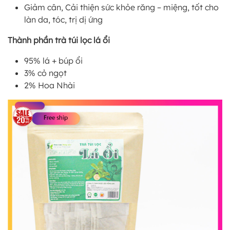
Giảm cân, Cải thiện sức khỏe răng – miệng, tốt cho
làn da, tóc, trị dị ứng
Thành phần trà túi lọc lá ổi
95% lá + búp ổi
3% cỏ ngọt
2% Hoa Nhài