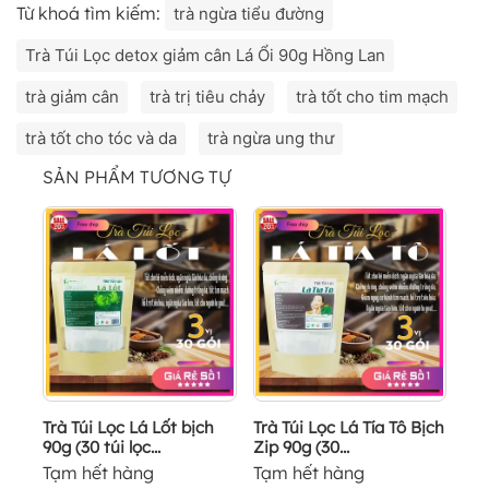
Từ khoá tìm kiếm:
trà ngừa tiểu đường
Trà Túi Lọc detox giảm cân Lá Ổi 90g Hồng Lan
trà giảm cân
trà trị tiêu chảy
trà tốt cho tim mạch
trà tốt cho tóc và da
trà ngừa ung thư
SẢN PHẨM TƯƠNG TỰ
Trà Túi Lọc Lá Lốt bịch
Trà Túi Lọc Lá Tía Tô Bịch
90g (30 túi lọc...
Zip 90g (30...
Tạm hết hàng
Tạm hết hàng