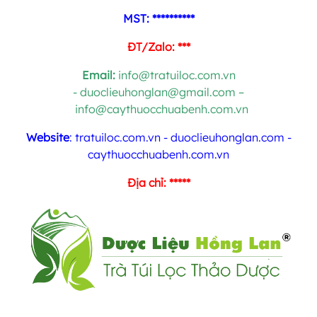
MST: **********
ĐT/Zalo: ***
Email:
info@tratuiloc.com.vn
-
duoclieuhonglan@gmail.com
–
info@caythuocchuabenh.com.vn
Website
: tratuiloc.com.vn - duoclieuhonglan.com -
caythuocchuabenh.com.vn
Địa chỉ: *****