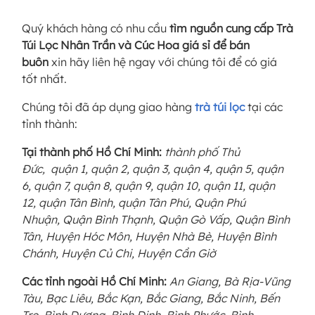
Quý khách hàng có nhu cầu
tìm nguồn cung cấp Trà
Túi Lọc Nhân Trần và Cúc Hoa giá sỉ để bán
buôn
xin hãy liên hệ ngay với chúng tôi để có giá
tốt nhất.
Chúng tôi đã áp dụng giao hàng
trà túi lọc
tại các
tỉnh thành:
Tại thành phố Hồ Chí Minh:
thành phố Thủ
Đức, quận 1, quận 2, quận 3, quận 4, quận 5, quận
6, quận 7, quận 8, quận 9, quận 10, quận 11, quận
12, quận Tân Bình, quận Tân Phú, Quận Phú
Nhuận, Quận Bình Thạnh, Quận Gò Vấp, Quận Bình
Tân, Huyện Hóc Môn, Huyện Nhà Bè, Huyện Bình
Chánh, Huyện Củ Chi, Huyện Cần Giờ
Các tỉnh ngoài Hồ Chí Minh:
An Giang, Bà Rịa-Vũng
Tàu, Bạc Liêu, Bắc Kạn, Bắc Giang, Bắc Ninh, Bến
Tre, Bình Dương, Bình Định, Bình Phước, Bình