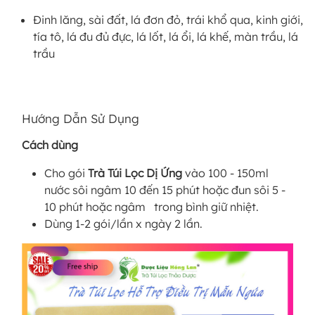
Đinh lăng, sài đất, lá đơn đỏ, trái khổ qua, kinh giới,
tía tô, lá đu đủ đực, lá lốt, lá ổi, lá khế, màn trầu, lá
trầu
Hướng Dẫn Sử Dụng
Cách dùng
Cho gói
Trà Túi Lọc Dị Ứng
vào 100 - 150ml
nước sôi ngâm 10 đến 15 phút hoặc đun sôi 5 -
10 phút hoặc ngâm trong bình giữ nhiệt.
Dùng 1-2 gói/lần x ngày 2 lần.