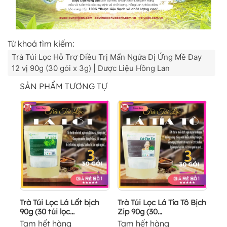
Từ khoá tìm kiếm:
Trà Túi Lọc Hỗ Trợ Điều Trị Mẩn Ngứa Dị Ứng Mề Đay
12 vị 90g (30 gói x 3g) | Dược Liệu Hồng Lan
SẢN PHẨM TƯƠNG TỰ
Trà Túi Lọc Lá Lốt bịch
Trà Túi Lọc Lá Tía Tô Bịch
90g (30 túi lọc...
Zip 90g (30...
Tạm hết hàng
Tạm hết hàng