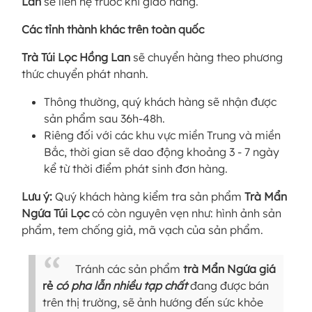
Lan
sẽ liên hệ trước khi giao hàng.
Các tỉnh thành khác trên toàn quốc
Trà Túi Lọc Hồng Lan
sẽ chuyển hàng theo phương
thức chuyển phát nhanh.
Thông thường, quý khách hàng sẽ nhận được
sản phẩm sau 36h-48h.
Riêng đối với các khu vực miền Trung và miền
Bắc, thời gian sẽ dao động khoảng 3 - 7 ngày
kể từ thời điểm phát sinh đơn hàng.
Lưu ý:
Quý khách hàng kiểm tra sản phẩm
Trà Mẩn
Ngứa Túi Lọc
có còn nguyên vẹn như: hình ảnh sản
phẩm, tem chống giả, mã vạch của sản phẩm.
Tránh các sản phẩm
trà Mẩn Ngứa giá
rẻ
có pha lẫn nhiều tạp chất
đang được bán
trên thị trường, sẽ ảnh hướng đến sức khỏe