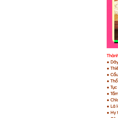
Thành
● Dây
● Thi
● Cẩu
● Thổ
● Tục
● Tầ
● Chì
● Lá 
● Hy 