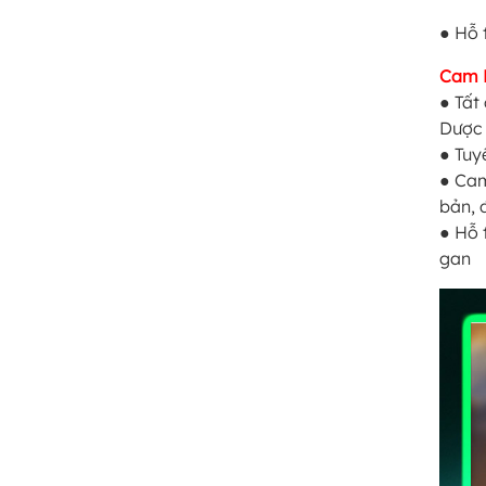
● Hỗ 
Cam 
● Tất
Dược 
● Tuy
● Cam
bản, 
● Hỗ 
gan