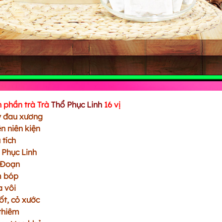
 phần trà Trà
Thổ Phục Linh
16 vị
 đau xương
ên niên kiện
 tích
 Phục Linh
 Đoạn
m bóp
a vôi
lốt, cỏ xước
thiêm