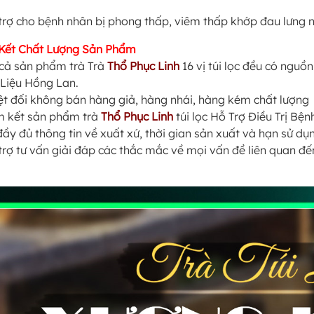
trợ cho bệnh nhân bị phong thấp, viêm thấp khớp đau lưng 
Kết Chất Lượng Sản Phẩm
 cả sản phẩm trà Trà
Thổ Phục Linh
16 vị túi lọc đều có nguồ
Liệu Hồng Lan.
ệt đối không bán hàng giả, hàng nhái, hàng kém chất lượng
 kết sản phẩm trà
Thổ Phục Linh
túi lọc Hỗ Trợ Điều Trị Bệ
đầy đủ thông tin về xuất xứ, thời gian sản xuất và hạn sử dụ
trợ tư vấn giải đáp các thắc mắc về mọi vấn đề liên quan đ