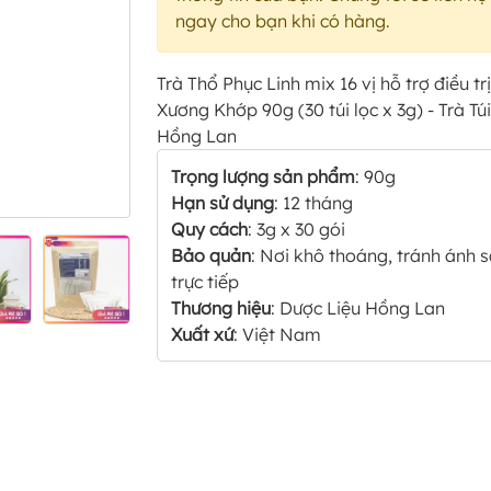
ngay cho bạn khi có hàng.
Trà Thổ Phục Linh mix 16 vị hỗ trợ điều trị
Xương Khớp 90g (30 túi lọc x 3g) - Trà Tú
Hồng Lan
Trọng lượng sản phẩm
: 90g
Hạn sử dụng
: 12 tháng
Quy cách
: 3g x 30 gói
Bảo quản
: Nơi khô thoáng, tránh ánh 
trực tiếp
Thương hiệu
: Dược Liệu Hồng Lan
Xuất xứ
: Việt Nam