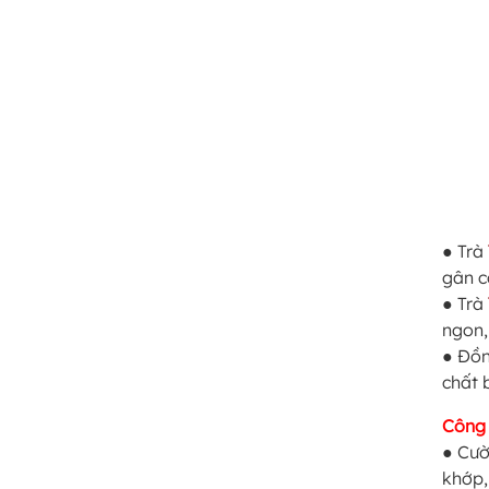
● Trà
gân c
● Trà
ngon,
● Đồn
chất 
Công
● Cườ
khớp,