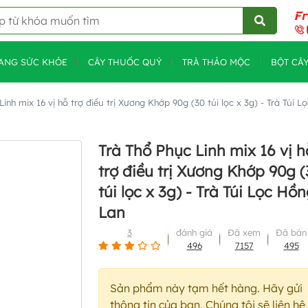
ANG SỨC KHỎE
CÂY THUỐC QUÝ
TRÀ THẢO MỘC
BỘT CÂ
Linh mix 16 vị hỗ trợ điều trị Xương Khớp 90g (30 túi lọc x 3g) - Trà Túi 
Trà Thổ Phục Linh mix 16 vị h
trợ điều trị Xương Khớp 90g (
túi lọc x 3g) - Trà Túi Lọc Hồ
Lan
3
đánh giá
Đã xem
Đã bán
496
7157
495
Sản phẩm này tạm hết hàng. Hãy gửi
thông tin của bạn. Chúng tôi sẽ liên hệ