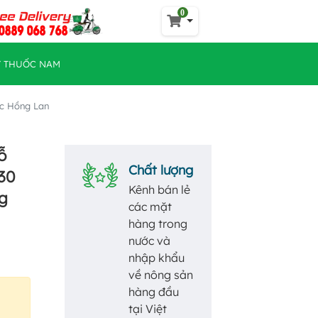
0
Y THUỐC NAM
Lọc Hồng Lan
ỗ
Chất lượng
30
Kênh bán lẻ
ng
các mặt
hàng trong
nước và
nhập khẩu
về nông sản
hàng đầu
tại Việt