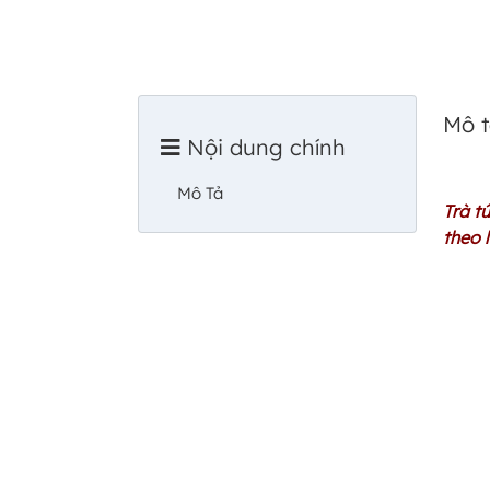
Mô 
Nội dung chính
Mô Tả
Trà t
theo 