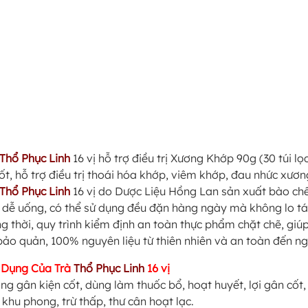
Thổ Phục Linh
16 vị hỗ trợ điều trị Xương Khớp 90g (30 túi lọ
ốt, hỗ trợ điều trị thoái hóa khớp, viêm khớp, đau nhức xươ
Thổ Phục Linh
16 vị do Dược Liệu Hồng Lan sản xuất bào chế 
 dễ uống, có thể sử dụng đều đặn hàng ngày mà không lo tá
g thời, quy trình kiểm định an toàn thực phẩm chặt chẽ, g
bảo quản, 100% nguyên liệu từ thiên nhiên và an toàn đến ng
 Dụng Của Trà
Thổ Phục Linh
16 vị
ng gân kiện cốt, dùng làm thuốc bổ, hoạt huyết, lợi gân cốt
 khu phong, trừ thấp, thư cân hoạt lạc.