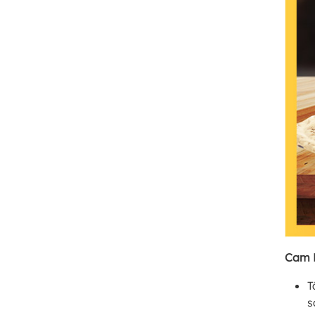
Cam 
T
s