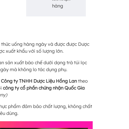
hàng
 thức uống hàng ngày và được được Dược
c xuất khẩu với số lượng lớn.
n sản xuất bào chế dưới dạng trà túi lọc
 ngày mà không lo tác dụng phụ.
i
Công ty TNHH Dược Liệu Hồng Lan
theo
ởi
công ty cổ phần chứng nhận Quốc Gia
any)
p thực phẩm đảm bảo chất lượng, không chất
iêu dùng.