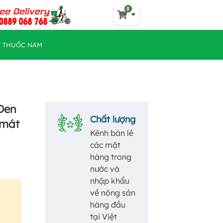
0
Y THUỐC NAM
Đen
Chất lượng
 mát
Kênh bán lẻ
các mặt
hàng trong
nước và
nhập khẩu
về nông sản
hàng đầu
tại Việt