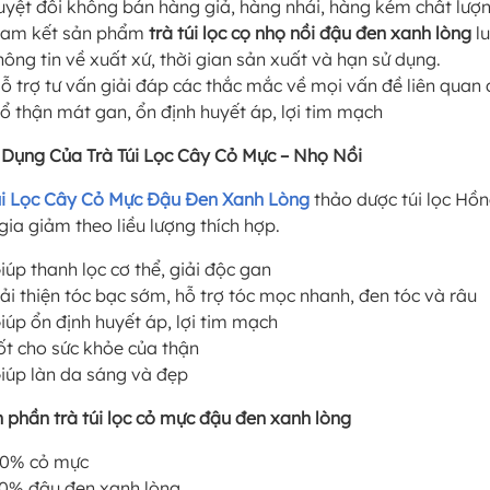
uyệt đối không bán hàng giả, hàng nhái, hàng kém chất lượ
am kết sản phẩm
trà túi lọc cọ nhọ nồi đậu đen xanh lòng
lu
hông tin về xuất xứ, thời gian sản xuất và hạn sử dụng.
ỗ trợ tư vấn giải đáp các thắc mắc về mọi vấn đề liên quan
ổ thận mát gan, ổn định huyết áp, lợi tim mạch
Dụng Của Trà Túi Lọc Cây Cỏ Mực – Nhọ Nồi
úi Lọc Cây Cỏ Mực Đậu Đen Xanh Lòng
thảo dược túi lọc Hồn
gia giảm theo liều lượng thích hợp.
iúp thanh lọc cơ thể, giải độc gan
ải thiện tóc bạc sớm, hỗ trợ tóc mọc nhanh, đen tóc và râu
iúp ổn định huyết áp, lợi tim mạch
ốt cho sức khỏe của thận
iúp làn da sáng và đẹp
 phần trà túi lọc cỏ mực đậu đen xanh lòng
0% cỏ mực
0% đậu đen xanh lòng