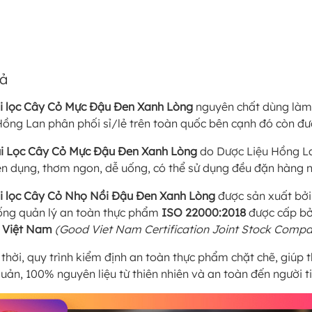
tả
úi lọc Cây Cỏ Mực Đậu Đen Xanh Lòng
nguyên chất dùng làm
Hồng Lan phân phối sỉ/lẻ trên toàn quốc bên cạnh đó còn đượ
úi Lọc Cây Cỏ Mực Đậu Đen Xanh Lòng
do Dược Liệu Hồng La
iện dụng, thơm ngon, dễ uống, có thể sử dụng đều đặn hàng
úi lọc Cây Cỏ Nhọ Nồi Đậu Đen Xanh Lòng
được sản xuất bở
ống quản lý an toàn thực phẩm
ISO 22000:2018
được cấp b
 Việt Nam
(Good Viet Nam Certification Joint Stock Comp
thời, quy trình kiểm định an toàn thực phẩm chặt chẽ, giú
uản, 100% nguyên liệu từ thiên nhiên và an toàn đến người t