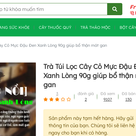
ANG SỨC KHỎE
CÂY THUỐC QUÝ
TRÀ THẢO MỘC
BỘT CÂ
Cây Cỏ Mực Đậu Đen Xanh Lòng 90g giúp bổ thận mát gan
Trà Túi Lọc Cây Cỏ Mực Đậu 
Xanh Lòng 90g giúp bổ thận
gan
3
đánh giá
Đã xem
Đã bán
2
9107
130
Sản phẩm này tạm hết hàng. Hãy gửi
thông tin của bạn. Chúng tôi sẽ liên hệ
ngay cho bạn khi có hàng.