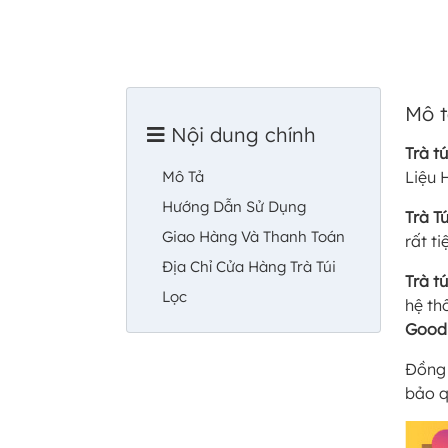
Mô 
Nội dung chính
Trà t
Mô Tả
Liệu 
Hướng Dẫn Sử Dụng
Trà T
Giao Hàng Và Thanh Toán
rất t
Địa Chỉ Cửa Hàng Trà Túi
Trà t
Lọc
hệ th
Good
Đồng 
bảo q