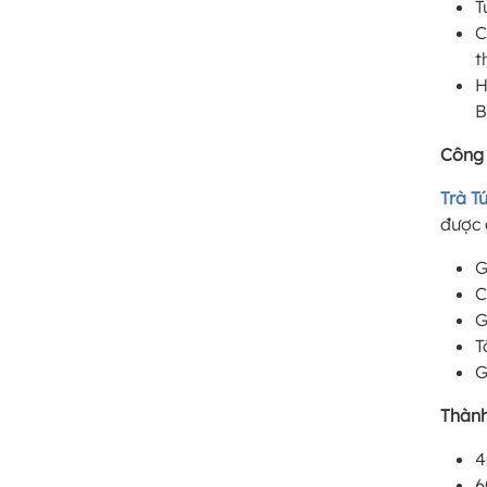
T
C
t
H
B
Công 
Trà T
được 
G
C
G
T
G
Thành
4
6