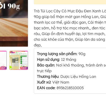
Trà Túi Lọc Cây Cỏ Mực Đậu Đen Xanh L
90g giúp bổ thận mát gan Hồng Lan, Gi
thanh lọc cơ thể, giải độc gan, Cải thiện 
bạc sớm, hỗ trợ tóc mọc nhanh,, đen tóc
râu, Giúp ổn định huyết áp, lợi tim mạch,
cho sức khỏe của thận, Giúp làn da sáng
đẹp,
Trọng lượng sản phẩm
: 90g
Hạn sử dụng
: 12 tháng
Bảo quản
: Nơi khô thoáng, tránh ánh 
trực tiếp
Thương hiệu
: Dược Liệu Hồng Lan
Xuất xứ
: Việt Nam
EAN code
: 8936218510005