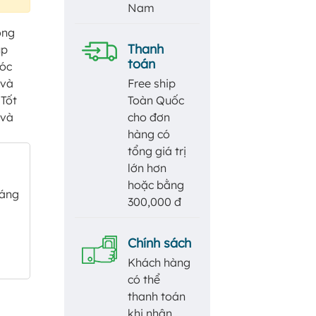
Nam
òng
Thanh
úp
toán
tóc
 và
Free ship
 Tốt
Toàn Quốc
 và
cho đơn
hàng có
tổng giá trị
lớn hơn
hoặc bằng
sáng
300,000 đ
Chính sách
Khách hàng
có thể
thanh toán
khi nhận