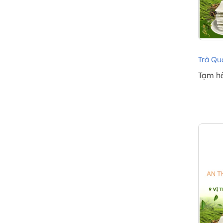
Trà Quả
Tạm h