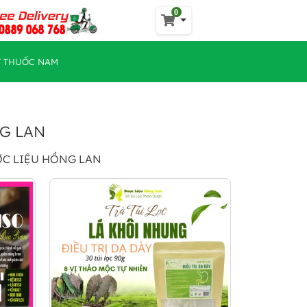
0
Y THUỐC NAM
NG LAN
ƯỢC LIỆU HỒNG LAN