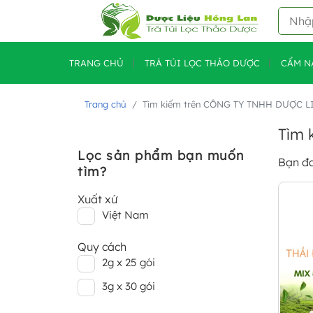
TRANG CHỦ
TRÀ TÚI LỌC THẢO DƯỢC
CẨM N
Trang chủ
Tìm kiếm trên CÔNG TY TNHH DƯỢC 
Tìm 
Lọc sản phẩm bạn muốn
Bạn đ
tìm?
Xuất xứ
Việt Nam
Quy cách
2g x 25 gói
3g x 30 gói