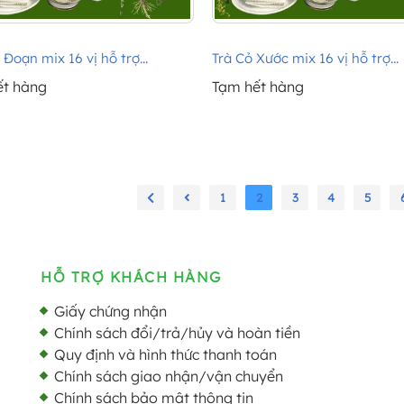
 Đoạn mix 16 vị hỗ trợ...
Trà Cỏ Xước mix 16 vị hỗ trợ...
ết hàng
Tạm hết hàng
1
2
3
4
5
HỖ TRỢ KHÁCH HÀNG
Giấy chứng nhận
Chính sách đổi/trả/hủy và hoàn tiền
Quy định và hình thức thanh toán
Chính sách giao nhận/vận chuyển
Chính sách bảo mật thông tin