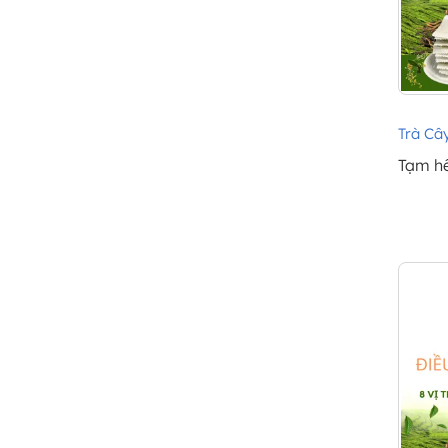
Trà Cây
Tạm h