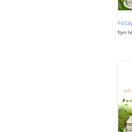
Trà Cây
Tạm h