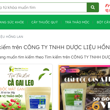
ANG SỨC KHỎE
CÂY THUỐC QUÝ
TRÀ THẢO MỘC
BỘT CÂ
LIỆU HỒNG LAN
kiếm trên CÔNG TY TNHH DƯỢC LIỆU HỒ
ang muốn tìm kiếm theo
Tìm kiếm trên CÔNG TY TNHH D