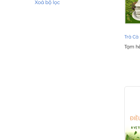
Xoá bộ lọc
Trà Cà 
Tạm h