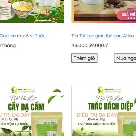
Gai Leo mix 8 vị Thải...
Trà Túi Lọc giải độc gan Atiso..
ết hàng
48.000
39.000
đ
Thêm giỏ
Mua ng