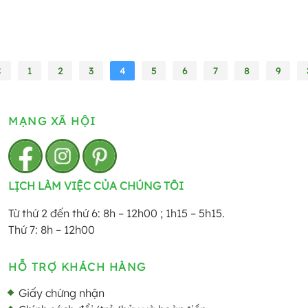
1
2
3
4
5
6
7
8
9
MẠNG XÃ HỘI
LỊCH LÀM VIỆC CỦA CHÚNG TÔI
Từ thứ 2 đến thứ 6: 8h – 12h00 ; 1h15 – 5h15.
Thứ 7: 8h – 12h00
HỖ TRỢ KHÁCH HÀNG
Giấy chứng nhận