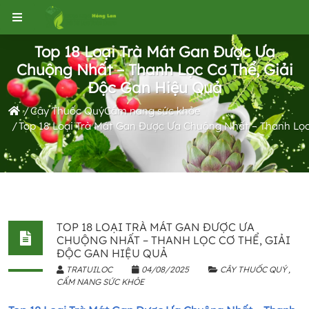
Top 18 Loại Trà Mát Gan Được Ưa
Chuộng Nhất – Thanh Lọc Cơ Thể, Giải
Độc Gan Hiệu Quả
Cây Thuốc Quý
Cẩm nang sức khỏe
Top 18 Loại Trà Mát Gan Được Ưa Chuộng Nhất – Thanh Lọc
TOP 18 LOẠI TRÀ MÁT GAN ĐƯỢC ƯA
CHUỘNG NHẤT – THANH LỌC CƠ THỂ, GIẢI
ĐỘC GAN HIỆU QUẢ
TRATUILOC
04/08/2025
CÂY THUỐC QUÝ
CẨM NANG SỨC KHỎE