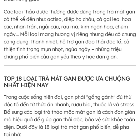
Các loại thảo dược thường được dùng trong trà mát gan
có thể kể đến như: actiso, diệp hạ châu, cà gai leo, hoa
cúc, nhân trần, ngải cứu, rau má, kim ngân hoa, chùm
ngây… Mỗi loại mang hương vị riêng nhưng đều có chung
công dụng: thanh nhiệt, hỗ trợ gan đào thải độc tố, cải
thiện tình trạng mụn nhọt, ngứa ngáy – những triệu
chứng phổ biến của gan yếu theo y học dân gian.
TOP 18 LOẠI TRÀ MÁT GAN ĐƯỢC ƯA CHUỘNG
NHẤT HIỆN NAY
Trong cuộc sống hiện đại, gan phải "gồng gánh" đủ thứ
độc tố đến từ thức ăn nhanh, rượu bia, thuốc lá và stress.
Bổ sung các loại trà thảo mộc mát gan là cách đơn giản
mà hiệu quả để giúp gan thải độc, bảo vệ sức khỏe toàn
diện. Dưới đây là 18 loại trà mát gan phổ biến, dễ pha
tại nhà: