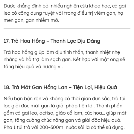
Được khẳng định bởi nhiều nghiên cứu khoa học, cà gai
leo có công dụng tuyệt vời trong điều trị viêm gan, hạ
men gan, gan nhiễm mỡ.
17. Trà Hoa Hồng – Thanh Lọc Dịu Dàng
Trà hoa hồng giúp làm dịu tinh thần, thanh nhiệt nhẹ
nhàng và hỗ trợ làm sạch gan. Kết hợp với mật ong sẽ
tăng hiệu quả và hương vị.
18. Trà Mát Gan Hồng Lan – Tiện Lợi, Hiệu Quả
Nếu bạn bận rộn và không có thời gian đun sắc, trà túi
lọc giải độc mát gan là giải pháp tiện lợi. Thành phần
gồm cà gai leo, actiso, giảo cổ lam, cúc hoa… giúp mát
gan, tăng cường chức năng gan và giải độc hiệu quả.
Pha 1 túi trà với 200–300ml nước sôi là có thể sử dụng.