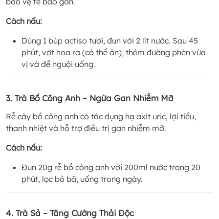
bảo vệ tế bào gan.
Cách nấu:
Dùng 1 búp actiso tươi, đun với 2 lít nước. Sau 45
phút, vớt hoa ra (có thể ăn), thêm đường phèn vừa
vị và để nguội uống.
3. Trà Bồ Công Anh – Ngừa Gan Nhiễm Mỡ
Rễ cây bồ công anh có tác dụng hạ axit uric, lợi tiểu,
thanh nhiệt và hỗ trợ điều trị gan nhiễm mỡ.
Cách nấu:
Đun 20g rễ bồ công anh với 200ml nước trong 20
phút, lọc bỏ bã, uống trong ngày.
4. Trà Sả – Tăng Cường Thải Độc