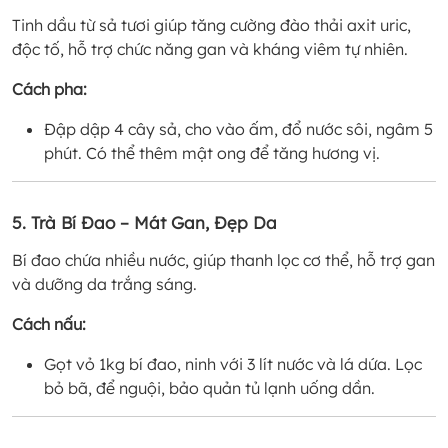
Tinh dầu từ sả tươi giúp tăng cường đào thải axit uric,
độc tố, hỗ trợ chức năng gan và kháng viêm tự nhiên.
Cách pha:
Đập dập 4 cây sả, cho vào ấm, đổ nước sôi, ngâm 5
phút. Có thể thêm mật ong để tăng hương vị.
5. Trà Bí Đao – Mát Gan, Đẹp Da
Bí đao chứa nhiều nước, giúp thanh lọc cơ thể, hỗ trợ gan
và dưỡng da trắng sáng.
Cách nấu:
Gọt vỏ 1kg bí đao, ninh với 3 lít nước và lá dứa. Lọc
bỏ bã, để nguội, bảo quản tủ lạnh uống dần.