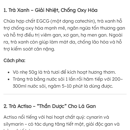
1. Trà Xanh – Giải Nhiệt, Chống Oxy Hóa
Chứa hợp chất EGCG (một dạng catechin), trà xanh hỗ
trợ chống oxy hóa mạnh mẽ, ngăn ngừa tổn thương gan
và hỗ trợ điều trị viêm gan, xơ gan, hạ men gan. Ngoài
ra, trà xanh còn giúp làm mát da, chống lão hóa và hỗ
trợ kiểm soát cân nặng.
Cách pha:
Vò nhẹ 50g lá trà tươi để kích hoạt hương thơm.
Tráng trà bằng nước sôi 1 lần rồi hãm tiếp với 200–
300ml nước sôi, ngâm 5–10 phút là dùng được.
2. Trà Actiso – “Thần Dược” Cho Lá Gan
Actiso nổi tiếng với hai hoạt chất quý: cynarin và
silymarin – có tác dụng tăng tiết mật, giải độc gan và