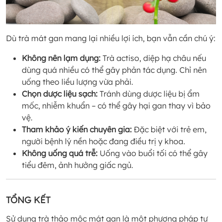
Dù trà mát gan mang lại nhiều lợi ích, bạn vẫn cần chú ý:
Không nên lạm dụng:
Trà actiso, diệp hạ châu nếu
dùng quá nhiều có thể gây phản tác dụng. Chỉ nên
uống theo liều lượng vừa phải.
Chọn dược liệu sạch:
Tránh dùng dược liệu bị ẩm
mốc, nhiễm khuẩn – có thể gây hại gan thay vì bảo
vệ.
Tham khảo ý kiến chuyên gia:
Đặc biệt với trẻ em,
người bệnh lý nền hoặc đang điều trị y khoa.
Không uống quá trễ:
Uống vào buổi tối có thể gây
tiểu đêm, ảnh hưởng giấc ngủ.
TỔNG KẾT
Sử dụng trà thảo mộc mát gan là một phương pháp tự