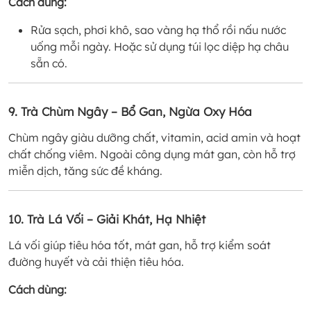
Cách dùng:
Rửa sạch, phơi khô, sao vàng hạ thổ rồi nấu nước
uống mỗi ngày. Hoặc sử dụng túi lọc diệp hạ châu
sẵn có.
9. Trà Chùm Ngây – Bổ Gan, Ngừa Oxy Hóa
Chùm ngây giàu dưỡng chất, vitamin, acid amin và hoạt
chất chống viêm. Ngoài công dụng mát gan, còn hỗ trợ
miễn dịch, tăng sức đề kháng.
10. Trà Lá Vối – Giải Khát, Hạ Nhiệt
Lá vối giúp tiêu hóa tốt, mát gan, hỗ trợ kiểm soát
đường huyết và cải thiện tiêu hóa.
Cách dùng: