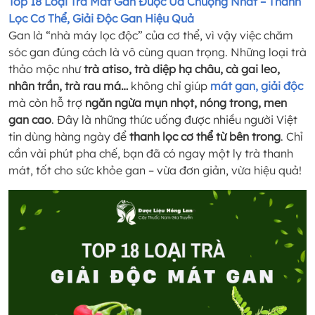
Top 18 Loại Trà Mát Gan Được Ưa Chuộng Nhất – Thanh
Lọc Cơ Thể, Giải Độc Gan Hiệu Quả
Gan là “nhà máy lọc độc” của cơ thể, vì vậy việc chăm
sóc gan đúng cách là vô cùng quan trọng. Những loại trà
thảo mộc như
trà atiso, trà diệp hạ châu, cà gai leo,
nhân trần, trà rau má…
không chỉ giúp
mát gan, giải độc
mà còn hỗ trợ
ngăn ngừa mụn nhọt, nóng trong, men
gan cao
. Đây là những thức uống được nhiều người Việt
tin dùng hàng ngày để
thanh lọc cơ thể từ bên trong
. Chỉ
cần vài phút pha chế, bạn đã có ngay một ly trà thanh
mát, tốt cho sức khỏe gan – vừa đơn giản, vừa hiệu quả!