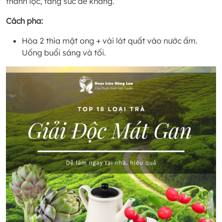
thanh lọc, tăng sức đề kháng.
Cách pha:
Hòa 2 thìa mật ong + vài lát quất vào nước ấm.
Uống buổi sáng và tối.