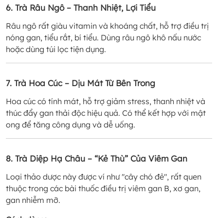
6. Trà Râu Ngô – Thanh Nhiệt, Lợi Tiểu
Râu ngô rất giàu vitamin và khoáng chất, hỗ trợ điều trị
nóng gan, tiểu rắt, bí tiểu. Dùng râu ngô khô nấu nước
hoặc dùng túi lọc tiện dụng.
7. Trà Hoa Cúc – Dịu Mát Từ Bên Trong
Hoa cúc có tính mát, hỗ trợ giảm stress, thanh nhiệt và
thúc đẩy gan thải độc hiệu quả. Có thể kết hợp với mật
ong để tăng công dụng và dễ uống.
8. Trà Diệp Hạ Châu – “Kẻ Thù” Của Viêm Gan
Loại thảo dược này được ví như "cây chó đẻ", rất quen
thuộc trong các bài thuốc điều trị viêm gan B, xơ gan,
gan nhiễm mỡ.