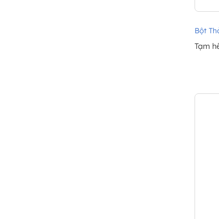
Bột Th
Tạm h