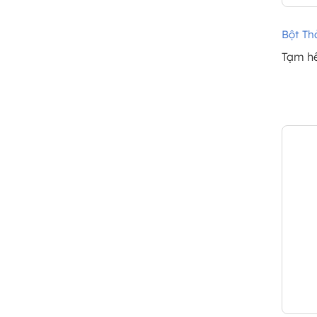
Bột Th
Tạm h