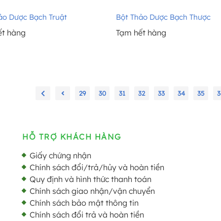
ảo Dược Bạch Truật
Bột Thảo Dược Bạch Thược
ết hàng
Tạm hết hàng
29
30
31
32
33
34
35
3
HỖ TRỢ KHÁCH HÀNG
Giấy chứng nhận
Chính sách đổi/trả/hủy và hoàn tiền
Quy định và hình thức thanh toán
Chính sách giao nhận/vận chuyển
Chính sách bảo mật thông tin
Chính sách đổi trả và hoàn tiền