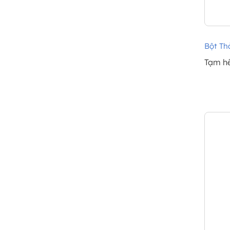
Bột Th
Tạm h