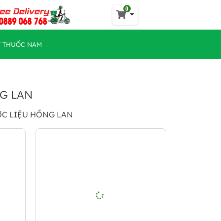
0
Y THUỐC NAM
NG LAN
ƯỢC LIỆU HỒNG LAN