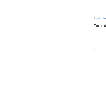
Bột Th
Tạm h