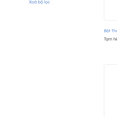
Xoá bộ lọc
Bột Th
Tạm h