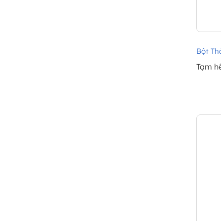
Bột Th
Tạm h