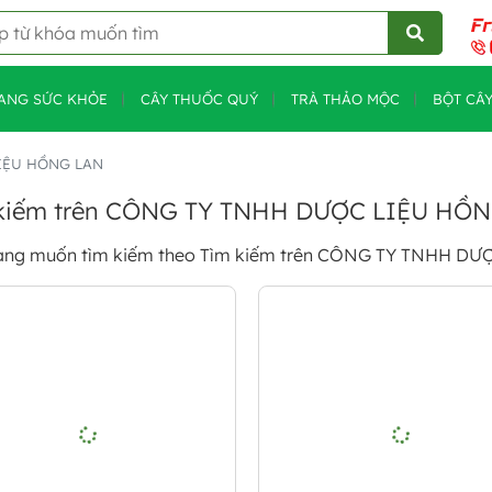
ANG SỨC KHỎE
CÂY THUỐC QUÝ
TRÀ THẢO MỘC
BỘT CÂ
LIỆU HỒNG LAN
kiếm trên CÔNG TY TNHH DƯỢC LIỆU HỒ
ang muốn tìm kiếm theo
Tìm kiếm trên CÔNG TY TNHH D