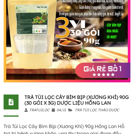
TRÀ TÚI LỌC CÂY BÌM BỊP (XƯƠNG KHỈ) 90G
(30 GÓI X 3G) DƯỢC LIỆU HỒNG LAN
TRATUILOC
04/11
TRÀ TÚI LỌC THẢO DƯỢC
Trà Túi Lọc Cây Bìm Bịp (Xương Khỉ) 90g Hồng Lan Hỗ
trợ trị bệnh xương khớp, ung thư trong giai đoạn đầu.