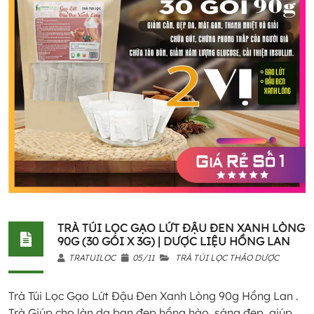
TRÀ TÚI LỌC GẠO LỨT ĐẬU ĐEN XANH LÒNG
90G (30 GÓI X 3G) | DƯỢC LIỆU HỒNG LAN
TRATUILOC
05/11
TRÀ TÚI LỌC THẢO DƯỢC
Trà Túi Lọc Gạo Lứt Đậu Đen Xanh Lòng 90g Hồng Lan .
Trà Giúp cho làn da bạn đẹp hồng hào, sáng đẹp, giúp