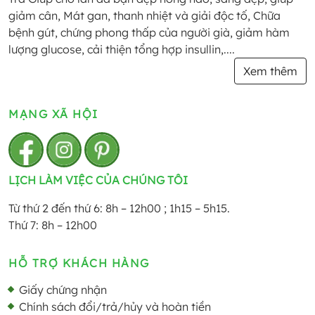
giảm cân, Mát gan, thanh nhiệt và giải độc tố, Chữa
bệnh gút, chứng phong thấp của người già, giảm hàm
lượng glucose, cải thiện tổng hợp insullin,....
Xem thêm
MẠNG XÃ HỘI
LỊCH LÀM VIỆC CỦA CHÚNG TÔI
Từ thứ 2 đến thứ 6: 8h – 12h00 ; 1h15 – 5h15.
Thứ 7: 8h – 12h00
HỖ TRỢ KHÁCH HÀNG
Giấy chứng nhận
Chính sách đổi/trả/hủy và hoàn tiền