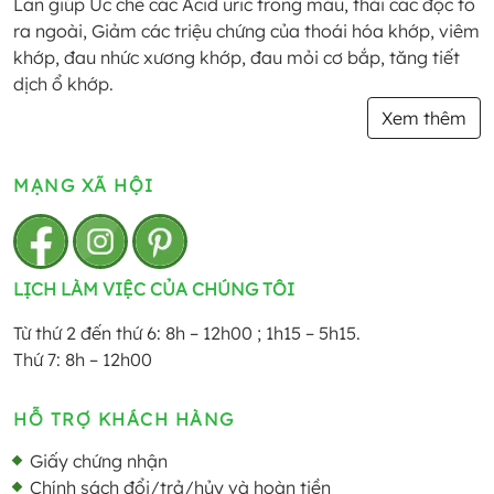
Lan giúp Ức chế các Acid uric trong máu, thải các độc tố
ra ngoài, Giảm các triệu chứng của thoái hóa khớp, viêm
khớp, đau nhức xương khớp, đau mỏi cơ bắp, tăng tiết
dịch ổ khớp.
Xem thêm
MẠNG XÃ HỘI
LỊCH LÀM VIỆC CỦA CHÚNG TÔI
Từ thứ 2 đến thứ 6: 8h – 12h00 ; 1h15 – 5h15.
Thứ 7: 8h – 12h00
HỖ TRỢ KHÁCH HÀNG
Giấy chứng nhận
Chính sách đổi/trả/hủy và hoàn tiền