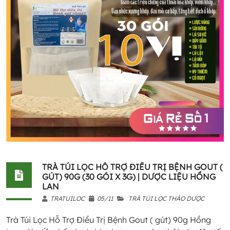
TRÀ TÚI LỌC HỖ TRỢ ĐIỀU TRỊ BỆNH GOUT (
GÚT) 90G (30 GÓI X 3G) | DƯỢC LIỆU HỒNG
LAN
TRATUILOC
05/11
TRÀ TÚI LỌC THẢO DƯỢC
Trà Túi Lọc Hỗ Trợ Điều Trị Bệnh Gout ( gút) 90g Hồng