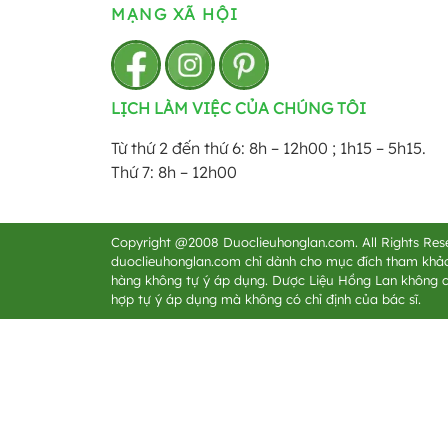
MẠNG XÃ HỘI
LỊCH LÀM VIỆC CỦA CHÚNG TÔI
Từ thứ 2 đến thứ 6: 8h – 12h00 ; 1h15 – 5h15.
Thứ 7: 8h – 12h00
Copyright @2008 Duoclieuhonglan.com. All Rights Rese
duoclieuhonglan.com chỉ dành cho mục đích tham khảo
hàng không tự ý áp dụng. Dược Liệu Hồng Lan không c
hợp tự ý áp dụng mà không có chỉ định của bác sĩ.