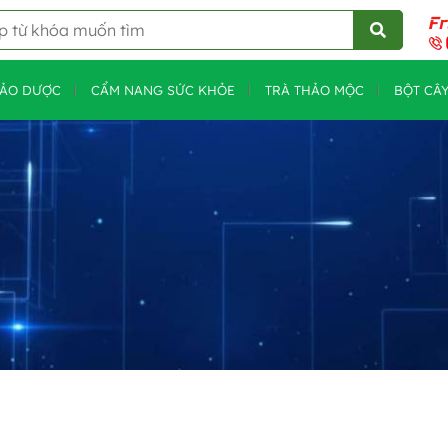
HẢO DƯỢC
CẨM NANG SỨC KHỎE
TRÀ THẢO MỘC
BỘT CÂ